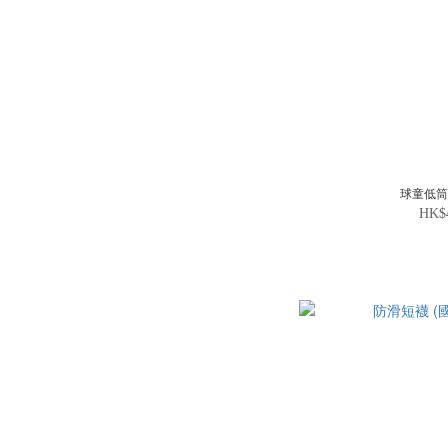
球童低
HK$