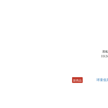
透
HK$
新商品